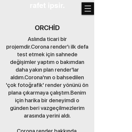
rafet ipsir.
ORCHİD
Aslında ticari bir
projemdir.Corona render'ı ilk defa
test etmek için sahnede
değişimler yaptım o bakımdan
daha yakın plan render'lar
aldım.Corona'nın o bahsedilen
'çok fotoğrafik' render yönünü ön
plana çıkarmaya çalıştım.Benim
için harika bir deneyimdi o
günden beri vazgeçilmezlerim
arasında yerini aldı.
Corona render hakkında