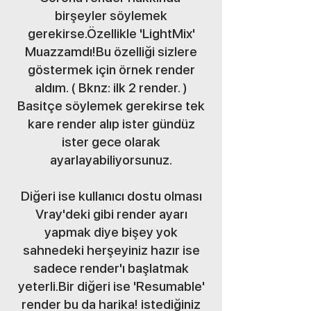
birşeyler söylemek
gerekirse.Özellikle 'LightMix'
Muazzamdı!Bu özelliği sizlere
göstermek için örnek render
aldım. ( Bknz: ilk 2 render. )
Basitçe söylemek gerekirse tek
kare render alıp ister gündüz
ister gece olarak
ayarlayabiliyorsunuz.
Diğeri ise kullanıcı dostu olması
Vray'deki gibi render ayarı
yapmak diye bişey yok
sahnedeki herşeyiniz hazır ise
sadece render'ı başlatmak
yeterli.Bir diğeri ise 'Resumable'
render bu da harika! istediğiniz